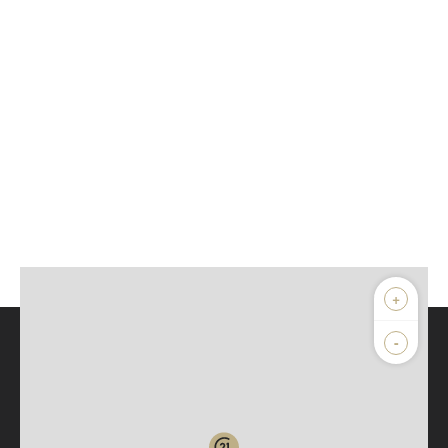
+
-
Parlons de vous, parlons biens