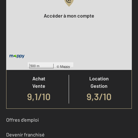
Votre compte :
Accéder à mon compte
Votre agence est notée
500 m
©
Mappy
Achat
Location
Vente
Gestion
9,1
/
10
9,3/10
Offres d'emploi
Devenir franchisé