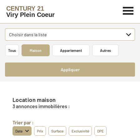
CENTURY 21
Viry Plein Coeur
Choisir dans la liste
Tous
Maison
Appartement
Autres
Appliquer
Location maison
3 annonces immobilières :
Trier par :
Date
Prix
Surface
Exclusivité
DPE