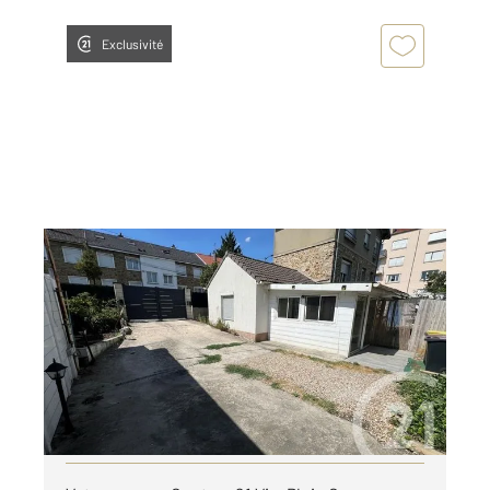
Exclusivité
VIRY CHATILLON 91
2
55,07 m
, 3 pièces
Ref : 25654
Maison à louer
1 100 €
par mois charges comprises
Visiter le site dédié