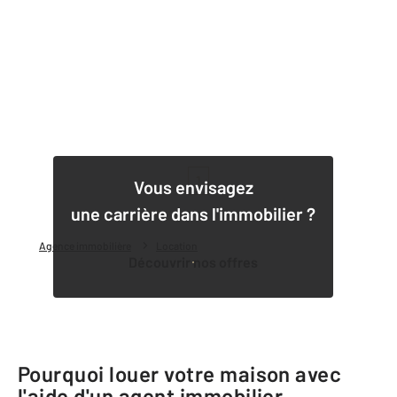
1
Vous envisagez
une carrière dans l'immobilier ?
Agence immobilière
Location
Découvrir nos offres
Pourquoi louer votre maison avec
l'aide d'un agent immobilier