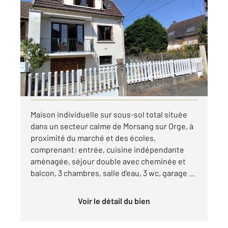
MORSANG SUR ORGE 91
2
81 m
, 5 pièces
Ref : 25689
Maison à louer
1 441,77 €
par mois charges comprises
Visiter le site dédié
Maison individuelle sur sous-sol total située
dans un secteur calme de Morsang sur Orge, à
proximité du marché et des écoles,
comprenant: entrée, cuisine indépendante
aménagée, séjour double avec cheminée et
balcon, 3 chambres, salle d'eau, 3 wc, garage ...
Voir le détail du bien