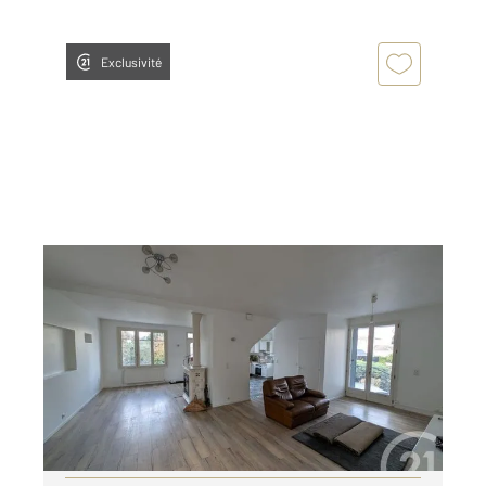
Exclusivité
CORBEIL ESSONNES 91
2
146,99 m
, 6 pièces
Ref : 25659
Maison à louer
1 890 €
par mois charges comprises
Visiter le site dédié