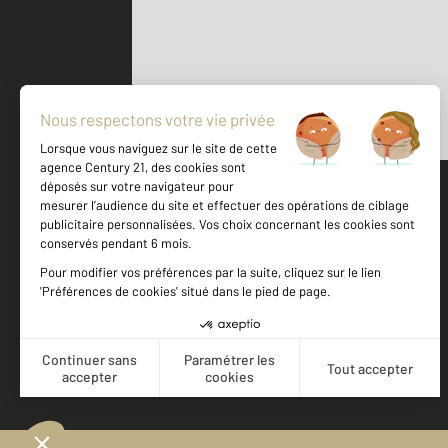
Parlons de vous, parlons biens
500 m
©
Mappy
Votre agence est notée
Achat
Location
Vente
Gestion
9,1
/
10
9,3/10