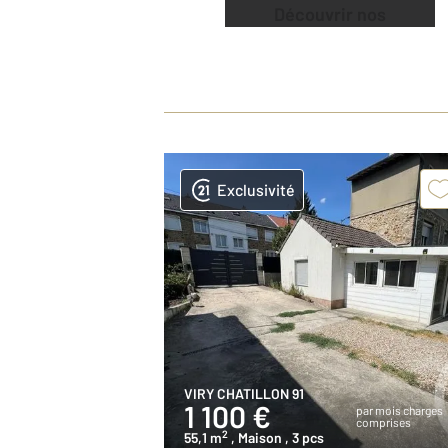
Découvrir nos
offres
Exclusivité
VIRY CHATILLON 91
1 100 €
par mois charges
comprises
2
55,1 m
, Maison
, 3 pcs