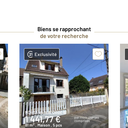
Biens se rapprochant
de votre recherche
Exclusivité
MORSANG SUR ORGE 91
L
1 441,77 €
par mois charges
comprises
2
81 m
, Maison
, 5 pcs
6