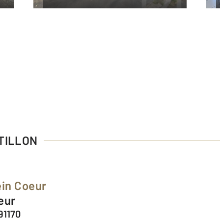
ATILLON
ein Coeur
eur
91170