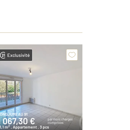
Exclusivité
ONGJUMEAU 91
1 067,30 €
par mois charges
comprises
2
1,1 m
, Appartement
, 3 pcs