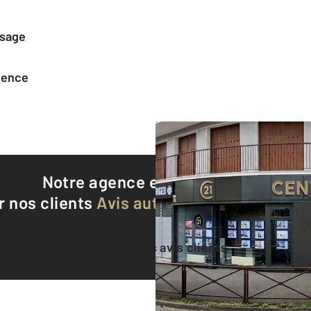
ssage
agence
Notre agence est notée
9,1/10
r nos clients
Avis authentifiés par Qualite
Voir tous les avis clients