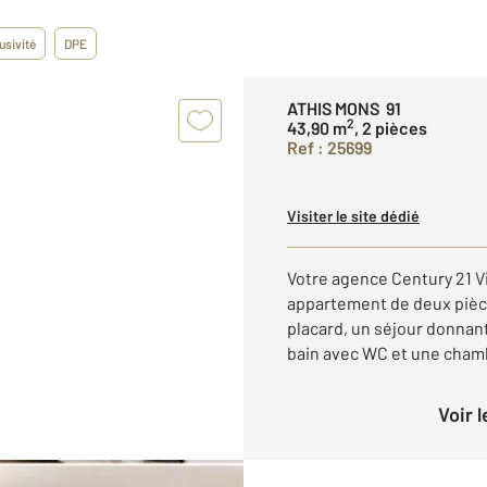
usivité
DPE
ATHIS MONS 91
2
43,90 m
, 2 pièces
Ref : 25699
Visiter le site dédié
Votre agence Century 21 V
appartement de deux piè
placard, un séjour donnant
bain avec WC et une chamb
Voir 