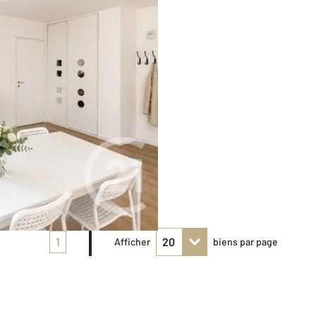
1
Afficher
biens par page