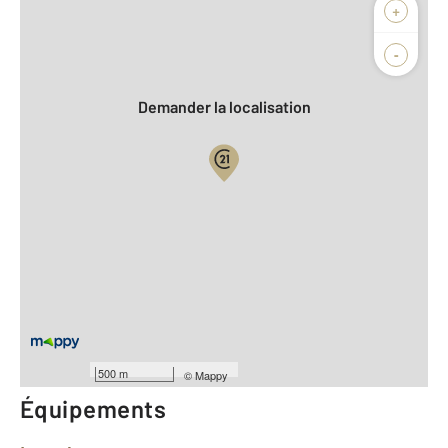
Afficher sur la carte :
+
Agence
Biens vendus
-
Demander la localisation
Vue globale
2
Surface totale : 78,8 m
2
Surface habitable : 64,2 m
Type d'appartement : F3
Étage : Rez-de-chaussée
Nombre de pièces : 3
[Voir le détail]
Année construction : 2014
500 m
©
Mappy
Équipements