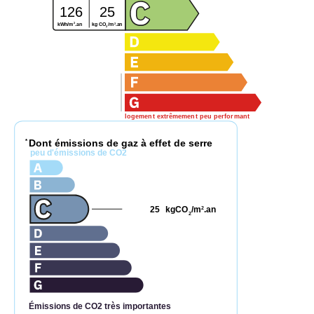
126
25
2
2
kg CO
/m
.an
kWh/m
.an
2
logement extrêmement peu performant
Dont émissions de gaz à effet de serre
*
peu d'émissions de CO2
25
kgCO
/m
.an
2
2
Émissions de CO2 très importantes